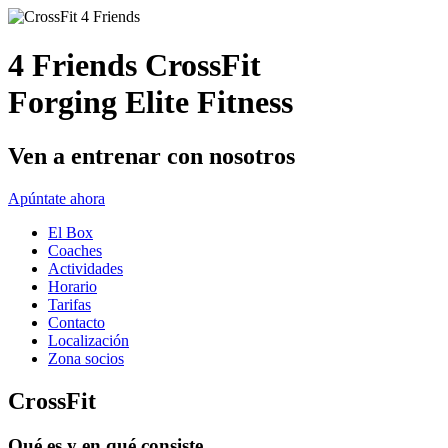
4 Friends CrossFit
Forging Elite Fitness
Ven a entrenar con nosotros
Apúntate ahora
El Box
Coaches
Actividades
Horario
Tarifas
Contacto
Localización
Zona socios
CrossFit
Qué es y en qué consiste