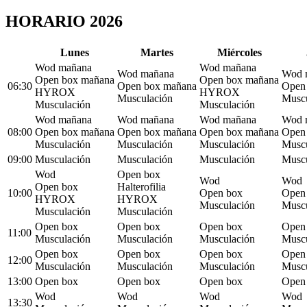
HORARIO 2026
L
unes
M
artes
M
iércoles
Wod mañana
Wod mañana
Wod mañana
Wod 
Open box mañana
Open box mañana
06:30
Open box mañana
Open
HYROX
HYROX
Musculación
Muscu
Musculación
Musculación
Wod mañana
Wod mañana
Wod mañana
Wod 
08:00
Open box mañana
Open box mañana
Open box mañana
Open
Musculación
Musculación
Musculación
Muscu
09:00
Musculación
Musculación
Musculación
Muscu
Wod
Open box
Wod
Wod
Open box
Halterofilia
10:00
Open box
Open
HYROX
HYROX
Musculación
Muscu
Musculación
Musculación
Open box
Open box
Open box
Open
11:00
Musculación
Musculación
Musculación
Muscu
Open box
Open box
Open box
Open
12:00
Musculación
Musculación
Musculación
Muscu
13:00
Open box
Open box
Open box
Open
Wod
Wod
Wod
Wod
13:30