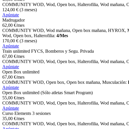
COMMUNITY WOD, Wod, Open box, Halterofilia, Wod mañana, O
124
,00
€
(3 meses)
Apúntate
Madrugador
62
,00
€
/mes
COMMUNITY WOD, Wod mañana, Open box mañana, HYROX, Mu
Wod, Open box, Halterofilia:
4/Mes
170
,00
€
(3 meses)
Apúntate
Train unlimited FYCS, Bomberos y Segu. Privada
67
,00
€
/mes
COMMUNITY WOD, Wod, Open box, Halterofilia, Wod mañana, O
Apúntate
Open Box unlimited
67
,00
€
/mes
COMMUNITY WOD, Open box, Open box mañana, Musculación:
Apúntate
Open Box unlimited (Sólo atletas Smart Program)
55
,00
€
/mes
COMMUNITY WOD, Wod, Open box, Halterofilia, Wod mañana, O
Apúntate
Curso Elements 3 sesiones
35
,00
€
/mes
COMMUNITY WOD, Wod, Open box, Halterofilia, Wod mañana, O
Apúntate